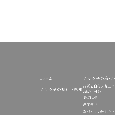
ホーム
ミヤウチの家づ
品質と自信／施工
ミヤウチの想いと約束
-構造・性能
-設備仕様
注文住宅
家づくりの流れと