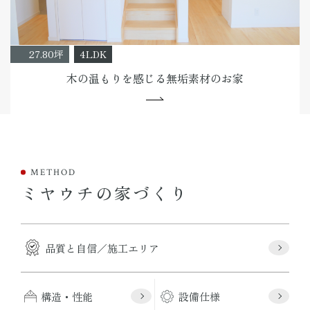
27.80坪
4LDK
木の温もりを感じる無垢素材のお家
METHOD
ミヤウチの家づくり
品質と自信／施工エリア
構造・性能
設備仕様