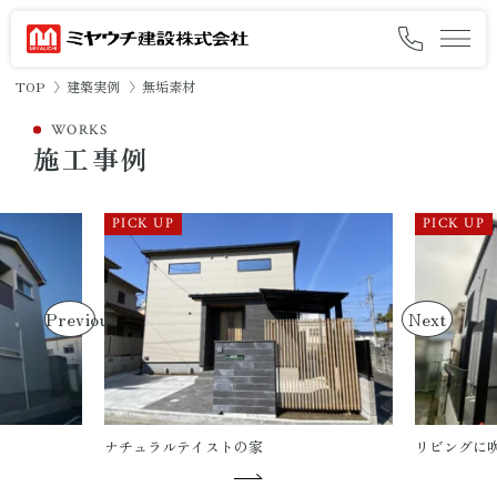
TOP
建築実例
無垢素材
ミヤウチの想いと約束
WORKS
施工事例
ミヤウチの家づくり
施工事例
オーナー様の暮らし
Previous
Next
会社情報
採用情報
ナチュラルテイストの家
リビングに
イベント