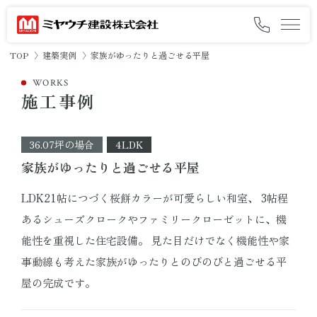
TOP
建築実例
家族がゆったりと過ごせる平屋
ミヤウチの想いと約束
WORKS
施工事例
ミヤウチの家づくり
施工事例
36.07坪の場合
4LDK
家族がゆったりと過ごせる平屋
オーナー様の暮らし
LDK21帖につづく桜餅カラーが可愛らしい和室、 3帖程
会社情報
あるシューズクロークやファミリークローゼットに、機
能性を重視した住宅設備。 見た目だけでなく機能性や家
採用情報
事動線も考えた家族がゆったりとのびのびと過ごせる平
屋の完成です。
イベント